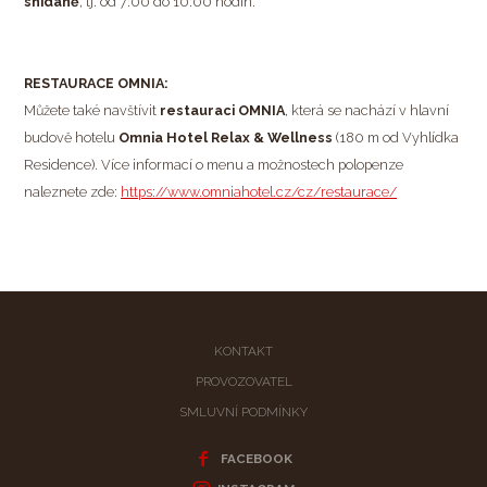
snídaně
, tj. od 7:00 do 10:00 hodin.
RESTAURACE OMNIA:
Můžete také navštívit
restauraci OMNIA
, která se nachází v hlavní
U
budově hotelu
Omnia Hotel Relax & Wellness
(180 m od Vyhlídka
Residence). Více informací o menu a možnostech polopenze
naleznete zde:
https://www.omniahotel.cz/cz/restaurace/
KONTAKT
PROVOZOVATEL
SMLUVNÍ PODMÍNKY
FACEBOOK