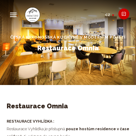
CZ
ČESKÁ KRKONOŠSKÁ KUCHYNĚ V MODERNÍM POJETÍ
Restaurace Omnia
Restaurace Omnia
RESTAURACE VYHLÍDKA :
LKONEM NEBO TERASOU
Restaurace Vyhlídka je přístupná
pouze hostům residence v čase